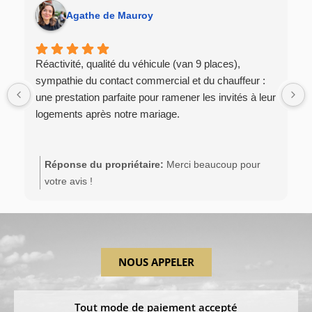
Agathe de Mauroy
Réactivité, qualité du véhicule (van 9 places),
sympathie du contact commercial et du chauffeur :
une prestation parfaite pour ramener les invités à leur
logements après notre mariage.
Réponse du propriétaire:
Merci beaucoup pour
votre avis !
Nous sommes ravis que notre prestation vous ait
donné entière satisfaction. Merci pour votre
confiance et encore tous nos vœux de bonheur à
NOUS APPELER
l'occasion de votre mariage.
À bientôt,
Tout mode de paiement accepté